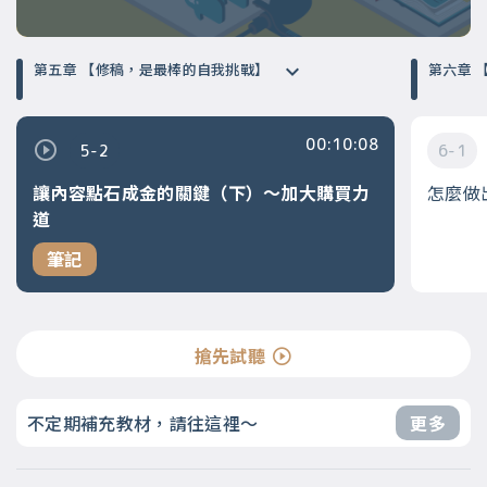
第五章 【修稿，是最棒的自我挑戰】
第
00:10:08
5-2
6-1
讓內容點石成金的關鍵（下）～加大購買力
怎麼做
道
筆記
搶先試聽
不定期補充教材，請往這裡～
更多