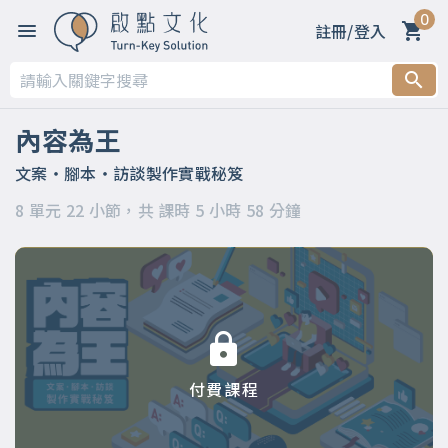
0
註冊/登入
第一章 【內容為王，我們教你如何打造王冠】
第二章 【內容製作，你一定要知道的事】
內容為王
第三章 【好標題帶你上天堂～掌握關鍵，你也能寫出厲害的
文案・腳本・訪談製作實戰秘笈
標】
8 單元 22 小節，共 課時 5 小時 58 分鐘
第四章 【挽起袖子，開始打造具銷售力的內容】
第五章 【修稿，是最棒的自我挑戰】
第六章 【如何進行一場好訪談】
第七章 【千萬不能踩的雷】
付費課程
第八章 【學完內容製作，更重要的事】