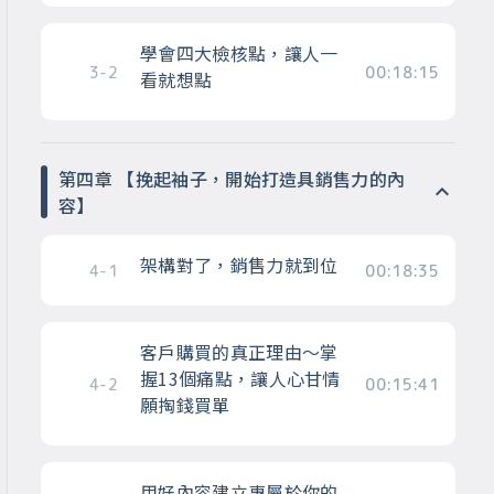
學會四大檢核點，讓人一
3-2
00:18:15
看就想點
第四章 【挽起袖子，開始打造具銷售力的內
容】
架構對了，銷售力就到位
4-1
00:18:35
客戶購買的真正理由～掌
握13個痛點，讓人心甘情
4-2
00:15:41
願掏錢買單
用好內容建立專屬於你的