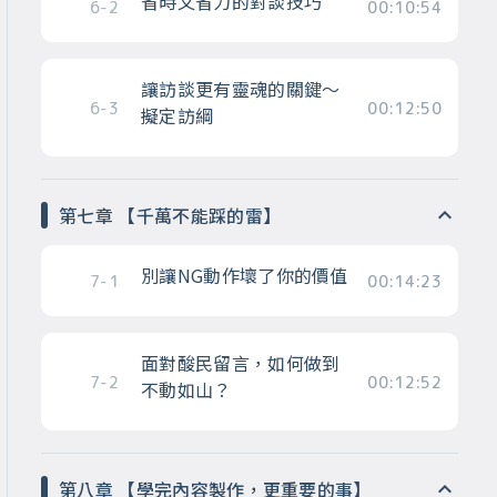
省時又省力的對談技巧
6-2
00:10:54
讓訪談更有靈魂的關鍵～
6-3
00:12:50
擬定訪綱
第七章 【千萬不能踩的雷】
別讓NG動作壞了你的價值
7-1
00:14:23
面對酸民留言，如何做到
7-2
00:12:52
不動如山？
第八章 【學完內容製作，更重要的事】