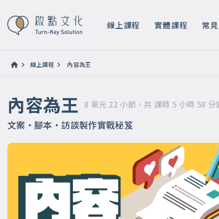
內容為王
8 單元 22 小節，共 課時 5 小時 58 分鐘
線上課程
實體課程
常見
線上課程
內容為王
內容為王
8 單元 22 小節，共 課時 5 小時 58 分
文案・腳本・訪談製作實戰秘笈