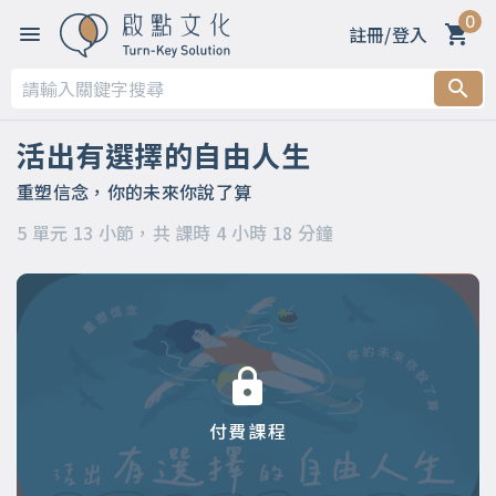
0
註冊/登入
第一章 開篇～歡迎來到「命運轉運站」
第二章 內在語言的形式
活出有選擇的自由人生
第三章 內在語言的目的
重塑信念，你的未來你說了算
5 單元 13 小節，共 課時 4 小時 18 分鐘
第四章 重塑語言就是改造信念
第五章 你怎麼想，決定你怎麼活
付費課程