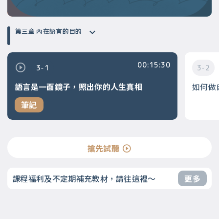
第三章 內在語言的目的
00:15:30
3-1
3-2
語言是一面鏡子，照出你的人生真相
如何做
筆記
搶先試聽
課程福利及不定期補充教材，請往這裡～
更多