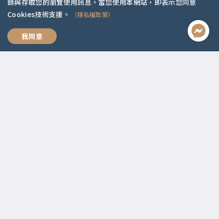
錄與存取您的瀏覽使用訊息。當您使用本網站，即表示您同意
Cookies技術支援。
（隱私權政策）
活出有選擇的自由人生
我同意
聯絡資訊
啟點文化(統一編號:54296775)
02-2292-2086