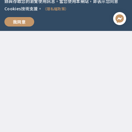
錄與存取您的瀏覽使用訊息。當您使用本網站，即表示您同意
Cookies技術支援。
（隱私權政策）
活出有選擇的自由人生
我同意
聯絡資訊
啟點文化(統一編號:54296775)
02-2292-2086