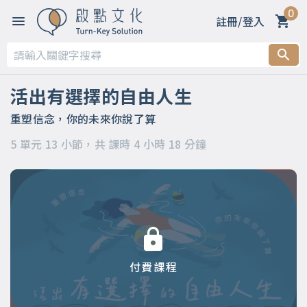
0
註冊/登入
第一章 開篇～歡迎來到「命運轉運站」
第二章 內在語言的形式
活出有選擇的自由人生
第三章 內在語言的目的
重塑信念，你的未來你說了算
5 單元 13 小節，共 課時 4 小時 18 分鐘
第四章 重塑語言就是改造信念
第五章 你怎麼想，決定你怎麼活
付費課程