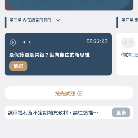
第三章 內在語言的目的
第
00:22:20
3-3
4-1
是保護還是禁錮？迎向自由的新思維
你的口
筆記
搶先試聽
課程福利及不定期補充教材，請往這裡～
更多