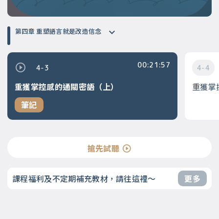
第四章 重塑語言就是改造信念
00:21:57
4-3
4-4
重獲掌控感的通關密語（上）
重獲掌
筆記
搶先試聽
課程福利及不定期補充教材，請往這裡～
更多