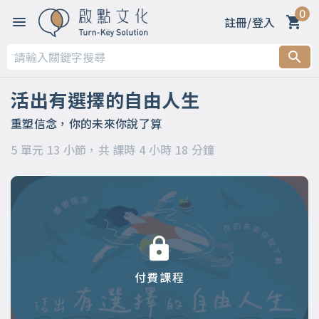
0
註冊/登入
第一章 開篇～歡迎來到「命運轉運站」
第二章 內在語言的形式
活出有選擇的自由人生
第三章 內在語言的目的
重塑信念，你的未來你說了算
5 單元 13 小節，共 課時 4 小時 18 分鐘
第四章 重塑語言就是改造信念
第五章 你怎麼想，決定你怎麼活
付費課程