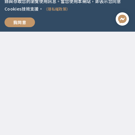
錄與存取您的瀏覽使用訊息。當您使用本網站，即表示您同意
Cookies技術支援。
（隱私權政策）
活出有選擇的自由人生
我同意
聯絡資訊
啟點文化(統一編號:54296775)
02-2292-2086