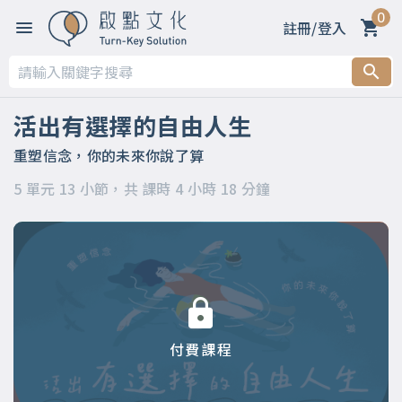
0
註冊/登入
第一章 開篇～歡迎來到「命運轉運站」
第二章 內在語言的形式
活出有選擇的自由人生
第三章 內在語言的目的
重塑信念，你的未來你說了算
5 單元 13 小節，共 課時 4 小時 18 分鐘
第四章 重塑語言就是改造信念
第五章 你怎麼想，決定你怎麼活
付費課程