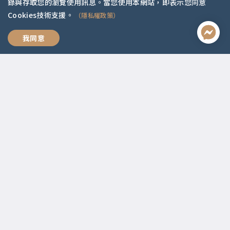
錄與存取您的瀏覽使用訊息。當您使用本網站，即表示您同意
Cookies技術支援。
（隱私權政策）
活出有選擇的自由人生
我同意
聯絡資訊
啟點文化(統一編號:54296775)
02-2292-2086