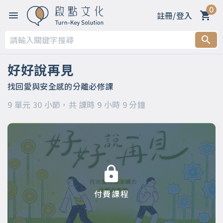
0
註冊/登入
第一章 錯過不代表可惜，再見不等於緣盡
第二章 一切都要從關係談起
好好說再見
第三章 家庭離線～嘉玲主講
找回愛與安全感的分離必修課
9 單元 30 小節，共 課時 9 小時 9 分鐘
第四章 人際離線～凱宇主講
第五章 職場離線～凱宇主講
第六章 親密離線～嘉玲主講
第七章 第7章 生命離線～嘉玲主講
付費課程
第八章 自我離線～凱宇主講
第九章 世間所有的相遇都是久別重逢