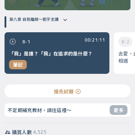
第八章 自我離線～凱宇主講
00:21:11
8-1
8-2
「我」是誰？「我」在追求的是什麼？
去愛、
相遇
筆記
搶先試聽
不定期補充教材，請往這裡～
更多
購買人數
4,525