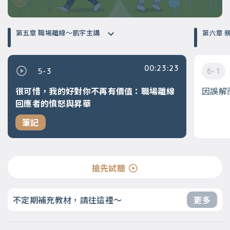
第五章 職場離線～凱宇主講
第
00:23:23
5-3
6-1
很可惜，我的好對你不再有價值：職場離線
因誤解
回應者的憤怒與昇華
筆記
搶先試聽
不定期補充教材，請往這裡～
更多