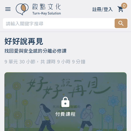
0
註冊/登入
第一章 錯過不代表可惜，再見不等於緣盡
第二章 一切都要從關係談起
好好說再見
第三章 家庭離線～嘉玲主講
找回愛與安全感的分離必修課
9 單元 30 小節，共 課時 9 小時 9 分鐘
第四章 人際離線～凱宇主講
第五章 職場離線～凱宇主講
第六章 親密離線～嘉玲主講
第七章 第7章 生命離線～嘉玲主講
付費課程
第八章 自我離線～凱宇主講
第九章 世間所有的相遇都是久別重逢