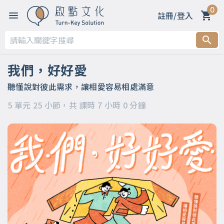
0
註冊/登入
第一章 為何恆溫的愛情，那麼難？
第二章 最熟悉的陌生人？你真的認識他？認識自己嗎？
我們，好好愛
第三章 時間讓我們漸行漸遠，學會聆聽，就能日漸親近
聽懂說對彼此需求，讓相愛容易相處滿意
5 單元 25 小節，共 課時 7 小時 0 分鐘
第四章 你可以再靠近一點，從心看懂對方
第五章 懂對方，不代表要失去自己，讓你也被照顧