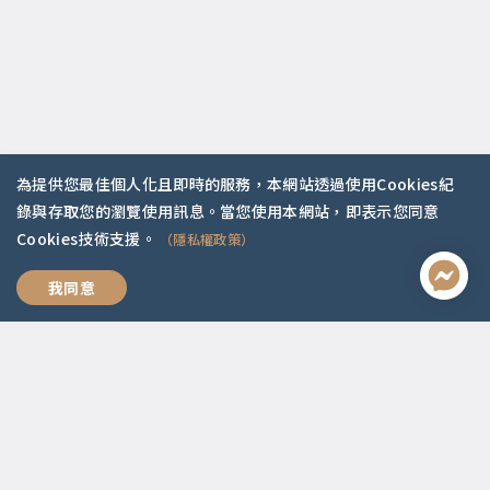
為提供您最佳個人化且即時的服務，本網站透過使用Cookies紀
錄與存取您的瀏覽使用訊息。當您使用本網站，即表示您同意
聯絡資訊
Cookies技術支援。
（隱私權政策）
啟點文化(統一編號:54296775)
02-2292-2086
我們，好好愛
我同意
service@koob.com.tw
服務時間
週一至週五 10:00-18:00
國定假日公休
快速連結