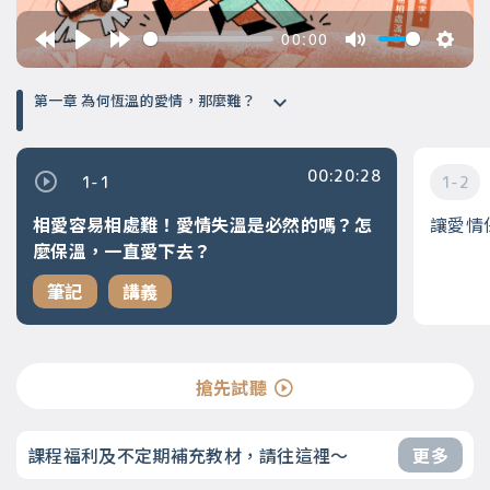
00:00
第一章 為何恆溫的愛情，那麼難？
00:20:28
1-1
1-2
相愛容易相處難！愛情失溫是必然的嗎？怎
讓愛情
麼保溫，一直愛下去？
筆記
講義
搶先試聽
課程福利及不定期補充教材，請往這裡～
更多