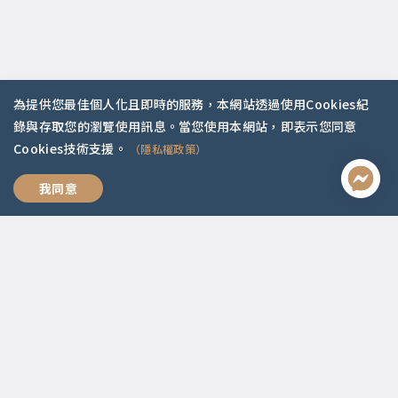
為提供您最佳個人化且即時的服務，本網站透過使用Cookies紀
聯絡資訊
錄與存取您的瀏覽使用訊息。當您使用本網站，即表示您同意
Cookies技術支援。
（隱私權政策）
啟點文化(統一編號:54296775)
02-2292-2086
我們，好好愛
我同意
service@koob.com.tw
服務時間
週一至週五 10:00-18:00
國定假日公休
快速連結
關於我們
常見問題