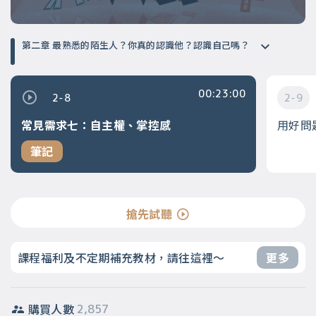
第二章 最熟悉的陌生人？你真的認識他？認識自己嗎？
00:23:00
2-8
2-9
常見需求七：自主權、掌控感
用好問
筆記
搶先試聽
課程福利及不定期補充教材，請往這裡～
更多
購買人數
2,857