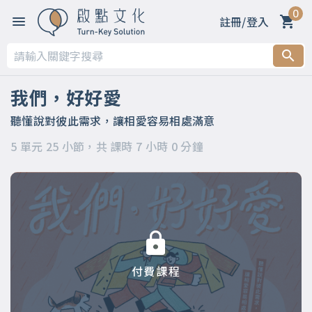
0
註冊/登入
第一章 為何恆溫的愛情，那麼難？
第二章 最熟悉的陌生人？你真的認識他？認識自己嗎？
我們，好好愛
第三章 時間讓我們漸行漸遠，學會聆聽，就能日漸親近
聽懂說對彼此需求，讓相愛容易相處滿意
5 單元 25 小節，共 課時 7 小時 0 分鐘
第四章 你可以再靠近一點，從心看懂對方
第五章 懂對方，不代表要失去自己，讓你也被照顧
付費課程