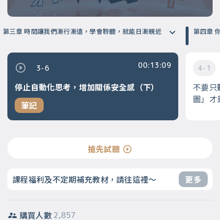
第三章 時間讓我們漸行漸遠，學會聆聽，就能日漸親近
第
00:13:09
3-6
4-1
停止自動化思考，增加關係安全感（下）
不要只
圖」才
筆記
搶先試聽
課程福利及不定期補充教材，請往這裡～
更多
購買人數
2,857