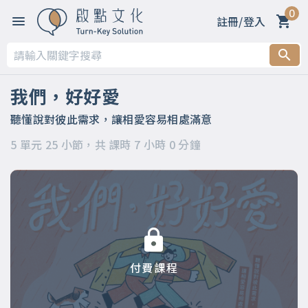
0
註冊/登入
第一章 為何恆溫的愛情，那麼難？
第二章 最熟悉的陌生人？你真的認識他？認識自己嗎？
我們，好好愛
第三章 時間讓我們漸行漸遠，學會聆聽，就能日漸親近
聽懂說對彼此需求，讓相愛容易相處滿意
5 單元 25 小節，共 課時 7 小時 0 分鐘
第四章 你可以再靠近一點，從心看懂對方
第五章 懂對方，不代表要失去自己，讓你也被照顧
付費課程