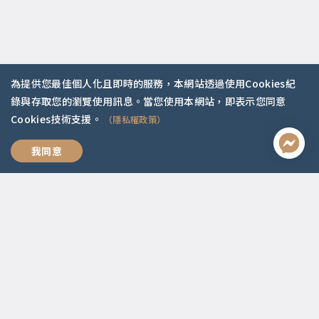
為提供您最佳個人化且即時的服務，本網站透過使用Cookies紀
聯絡資訊
錄與存取您的瀏覽使用訊息。當您使用本網站，即表示您同意
Cookies技術支援。
（隱私權政策）
啟點文化(統一編號:54296775)
02-2292-2086
我們，好好愛
我同意
service@koob.com.tw
服務時間
週一至週五 10:00-18:00
國定假日公休
快速連結
關於我們
常見問題