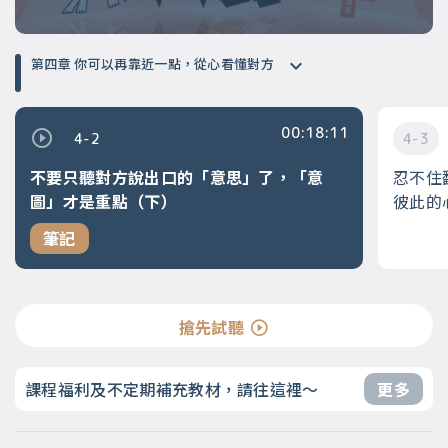
第四章 你可以再靠近一點，從心看懂對方
00:18:11
4-2
4-3
不要只聽對方說出口的「意思」了，「意
忍不住
圖」才是重點（下）
彼此的
筆記
搶先試聽
課程福利及不定期補充教材，請往這裡～
更多