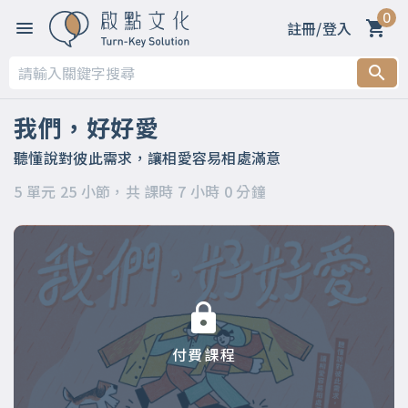
0
註冊/登入
第一章 為何恆溫的愛情，那麼難？
第二章 最熟悉的陌生人？你真的認識他？認識自己嗎？
我們，好好愛
第三章 時間讓我們漸行漸遠，學會聆聽，就能日漸親近
聽懂說對彼此需求，讓相愛容易相處滿意
5 單元 25 小節，共 課時 7 小時 0 分鐘
第四章 你可以再靠近一點，從心看懂對方
第五章 懂對方，不代表要失去自己，讓你也被照顧
付費課程