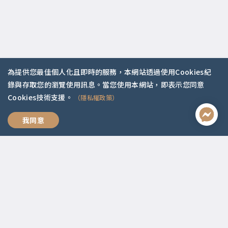
為提供您最佳個人化且即時的服務，本網站透過使用Cookies紀
聯絡資訊
錄與存取您的瀏覽使用訊息。當您使用本網站，即表示您同意
Cookies技術支援。
（隱私權政策）
啟點文化(統一編號:54296775)
02-2292-2086
我們，好好愛
我同意
service@koob.com.tw
服務時間
週一至週五 10:00-18:00
國定假日公休
快速連結
關於我們