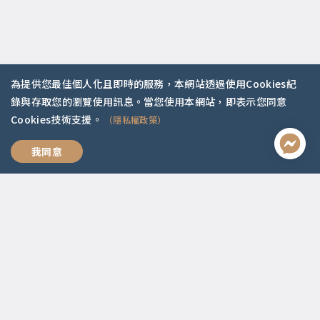
為提供您最佳個人化且即時的服務，本網站透過使用Cookies紀
聯絡資訊
錄與存取您的瀏覽使用訊息。當您使用本網站，即表示您同意
Cookies技術支援。
（隱私權政策）
啟點文化(統一編號:54296775)
02-2292-2086
我們，好好愛
我同意
service@koob.com.tw
服務時間
週一至週五 10:00-18:00
國定假日公休
快速連結
關於我們
常見問題