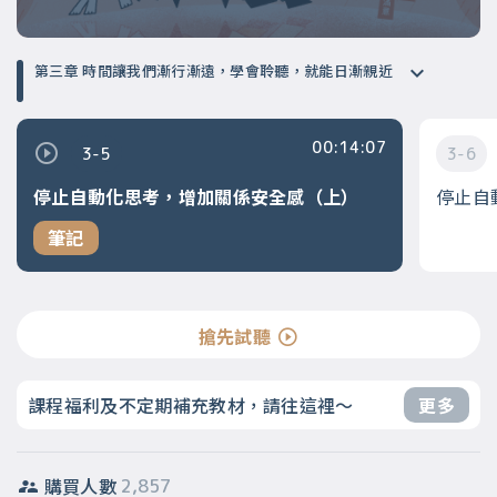
第三章 時間讓我們漸行漸遠，學會聆聽，就能日漸親近
00:14:07
3-5
3-6
停止自動化思考，增加關係安全感（上）
停止自
筆記
搶先試聽
課程福利及不定期補充教材，請往這裡～
更多
購買人數
2,857