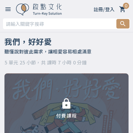
0
註冊/登入
第一章 為何恆溫的愛情，那麼難？
第二章 最熟悉的陌生人？你真的認識他？認識自己嗎？
我們，好好愛
第三章 時間讓我們漸行漸遠，學會聆聽，就能日漸親近
聽懂說對彼此需求，讓相愛容易相處滿意
5 單元 25 小節，共 課時 7 小時 0 分鐘
第四章 你可以再靠近一點，從心看懂對方
第五章 懂對方，不代表要失去自己，讓你也被照顧
付費課程