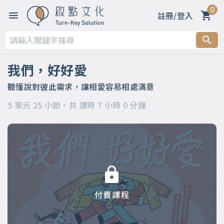
0
註冊/登入
第一章 為何恆溫的愛情，那麼難？
第二章 最熟悉的陌生人？你真的認識他？認識自己嗎？
我們，好好愛
第三章 時間讓我們漸行漸遠，學會聆聽，就能日漸親近
聽懂說對彼此需求，讓相愛容易相處滿意
5 單元 25 小節，共 課時 7 小時 0 分鐘
第四章 你可以再靠近一點，從心看懂對方
第五章 懂對方，不代表要失去自己，讓你也被照顧
付費課程