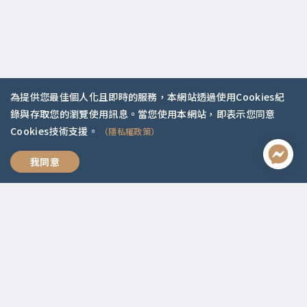
為提供您最佳個人化且即時的服務，本網站透過使用Cookies紀
聯絡資訊
錄與存取您的瀏覽使用訊息。當您使用本網站，即表示您同意
Cookies技術支援。
（隱私權政策）
啟點文化(統一編號:54296775)
02-2292-2086
我們，好好愛
我同意
service@koob.com.tw
服務時間
週一至週五 10:00-18:00
國定假日公休
快速連結
關於我們