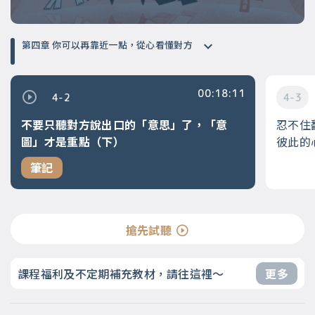
第四章 你可以再靠近一點，從心看懂對方
00:18:11
4-2
4-3
不要只聽對方說出口的「意思」了，「意
忍不住
圖」才是重點（下）
彼此的
筆記
搶先試聽
課程福利及不定期補充教材，請往這裡～
更多