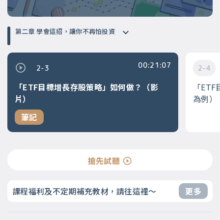
第二章 學會這招，讓你不再怕投資
00:21:07
2-3
2-4
「ETF目標增長存股策略」如何做？（影
「ET
片）
為例）
筆記
搶先試聽
課程福利及不定期補充教材，請往這裡～
更多