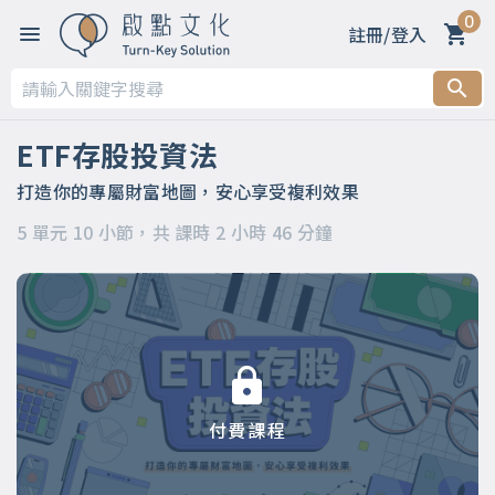
0
註冊/登入
第一章 說了這麼多年，你準備開始投資了嗎？
第二章 學會這招，讓你不再怕投資
ETF存股投資法
第三章 投資一定有風險，但可以管理
打造你的專屬財富地圖，安心享受複利效果
5 單元 10 小節，共 課時 2 小時 46 分鐘
第四章 勝率最高的投資選擇
第五章 為什麼你需要投資？
付費課程