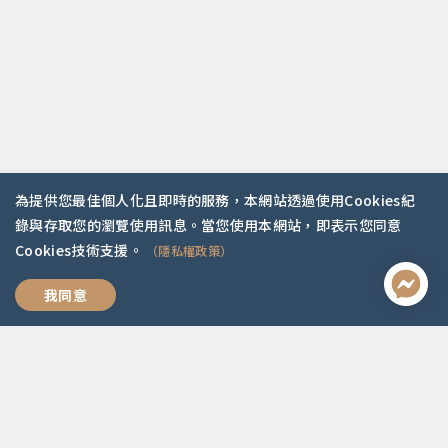
為提供您最佳個人化且即時的服務，本網站透過使用Cookies紀
錄與存取您的瀏覽使用訊息。當您使用本網站，即表示您同意
Cookies技術支援。
（隱私權政策）
ETF存股投資法
我同意
聯絡資訊
啟點文化(統一編號:54296775)
02-2292-2086
service@koob.com.tw