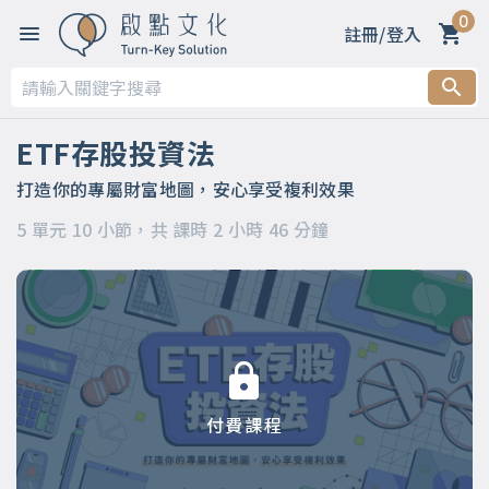
0
註冊/登入
第一章 說了這麼多年，你準備開始投資了嗎？
第二章 學會這招，讓你不再怕投資
ETF存股投資法
第三章 投資一定有風險，但可以管理
打造你的專屬財富地圖，安心享受複利效果
5 單元 10 小節，共 課時 2 小時 46 分鐘
第四章 勝率最高的投資選擇
第五章 為什麼你需要投資？
付費課程