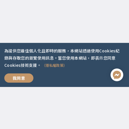
為提供您最佳個人化且即時的服務，本網站透過使用Cookies紀
錄與存取您的瀏覽使用訊息。當您使用本網站，即表示您同意
Cookies技術支援。
（隱私權政策）
ETF存股投資法
我同意
聯絡資訊
啟點文化(統一編號:54296775)
02-2292-2086
service@koob.com.tw
服務時間