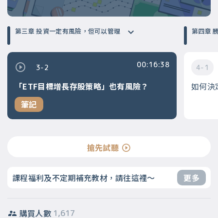
第三章 投資一定有風險，但可以管理
第
00:16:38
3-2
4-1
「ETF目標增長存股策略」也有風險？
如何決
筆記
搶先試聽
課程福利及不定期補充教材，請往這裡～
更多
購買人數
1,617