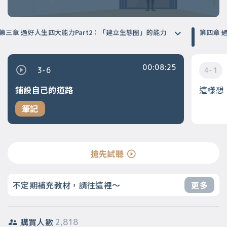
第三章 過好人生四大能力Part2：「建立生態圈」的能力
第
00:08:25
3-6
4-1
鋪設自己的道路
這樣想
筆記
搶先試聽
不定期補充教材，請往這裡～
更多
購買人數
2,818