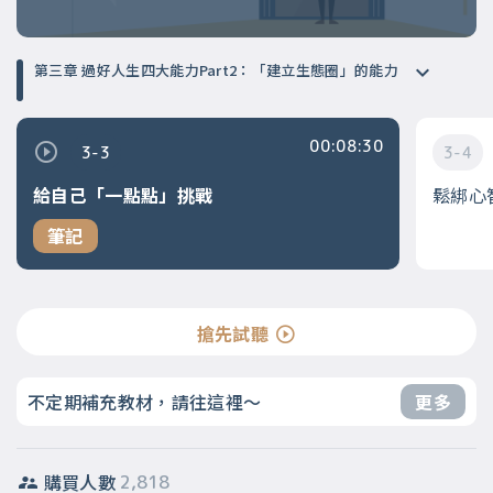
第三章 過好人生四大能力Part2：「建立生態圈」的能力
00:08:30
3-3
3-4
給自己「一點點」挑戰
鬆綁心
筆記
搶先試聽
不定期補充教材，請往這裡～
更多
購買人數
2,818