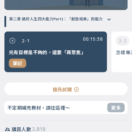
第二章 過好人生四大能力Part1：「創造結果」的能力
00:15:38
2-1
2-2
光有目標是不夠的，還要「再聚焦」
怎樣專
筆記
搶先試聽
不定期補充教材，請往這裡～
更多
購買人數
2,818