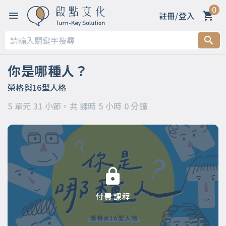
0
註冊/登入
第一章 【你是哪種人？】
第二章 【MBTI測驗--16型人格介紹】
你是哪種人？
第三章 【MBTI測驗16種人格類型】
榮格與16型人格
5 單元 31 小節，共 課時 5 小時 0 分鐘
第四章 【原來這才是榮格類型論】
第五章 【活出你自己】
付費課程