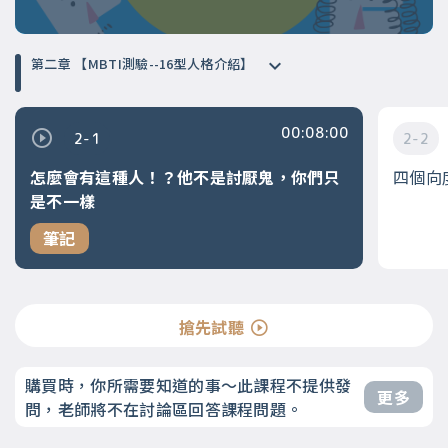
第二章 【MBTI測驗--16型人格介紹】
00:08:00
2-1
2-2
怎麼會有這種人！？他不是討厭鬼，你們只
四個向
是不一樣
筆記
搶先試聽
購買時，你所需要知道的事～此課程不提供發
更多
問，老師將不在討論區回答課程問題。