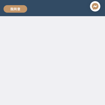
立即購買
我同意
聯絡資訊
啟點文化(統一編號:54296775)
02-2292-2086
service@koob.com.tw
服務時間
週一至週五 10:00-18:00
國定假日公休
快速連結
關於我們
常見問題
師資陣容