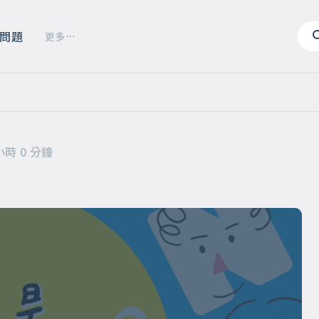
問題
更多
小時 0 分鐘