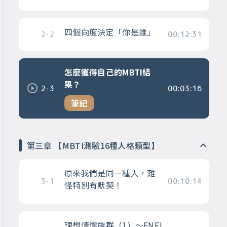
四個向度決定「你是誰」
2-2
00:12:31
怎麼獲得自己的MBTI結
果？
2-3
00:03:16
筆記
第三章 【MBTI測驗16種人格類型】
原來我們是同一種人，難
3-1
00:10:14
怪特別有默契！
理想情懷族群（1）～ENFJ