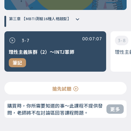
第三章 【MBTI測驗16種人格類型】
00:07:07
3-7
3-8
理性主義族群（2）～INTJ軍師
理性主
筆記
搶先試聽
購買時，你所需要知道的事～此課程不提供發
更多
問，老師將不在討論區回答課程問題。