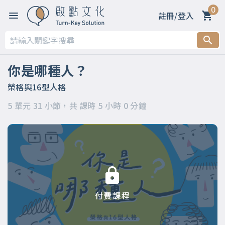
0
註冊/登入
第一章 【你是哪種人？】
第二章 【MBTI測驗--16型人格介紹】
你是哪種人？
第三章 【MBTI測驗16種人格類型】
榮格與16型人格
5 單元 31 小節，共 課時 5 小時 0 分鐘
第四章 【原來這才是榮格類型論】
第五章 【活出你自己】
付費課程