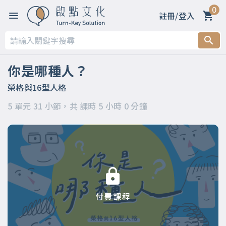
0
註冊/登入
第一章 【你是哪種人？】
第二章 【MBTI測驗--16型人格介紹】
你是哪種人？
第三章 【MBTI測驗16種人格類型】
榮格與16型人格
5 單元 31 小節，共 課時 5 小時 0 分鐘
第四章 【原來這才是榮格類型論】
第五章 【活出你自己】
付費課程