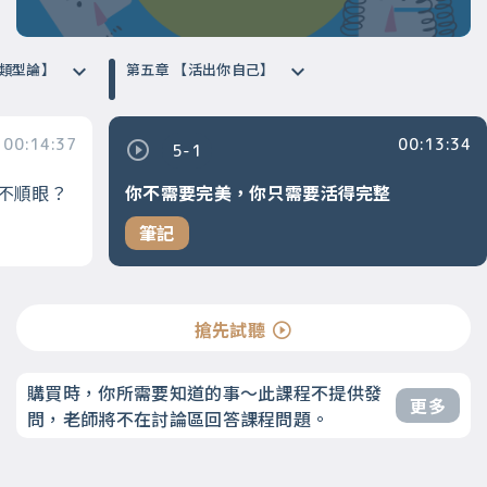
榮格類型論】
第五章 【活出你自己】
00:14:37
00:13:34
5-1
不順眼？
你不需要完美，你只需要活得完整
筆記
搶先試聽
購買時，你所需要知道的事～此課程不提供發
更多
問，老師將不在討論區回答課程問題。