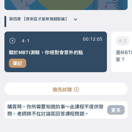
第四章 【原來這才是榮格類型論】
00:12:05
4-1
4-2
關於MBTI測驗，你絕對會意外的點
是MB
家？
筆記
搶先試聽
購買時，你所需要知道的事～此課程不提供發
更多
問，老師將不在討論區回答課程問題。