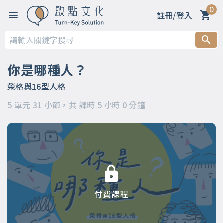
0
註冊/登入
第一章 【你是哪種人？】
第二章 【MBTI測驗--16型人格介紹】
你是哪種人？
第三章 【MBTI測驗16種人格類型】
榮格與16型人格
5 單元 31 小節，共 課時 5 小時 0 分鐘
第四章 【原來這才是榮格類型論】
第五章 【活出你自己】
付費課程