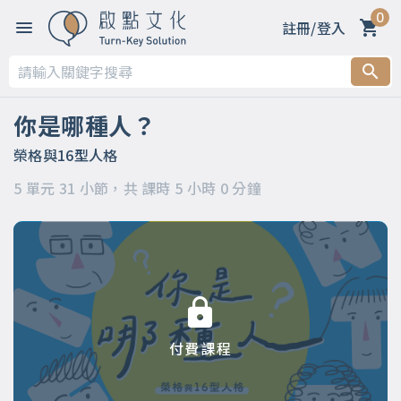
0
註冊/登入
第一章 【你是哪種人？】
第二章 【MBTI測驗--16型人格介紹】
你是哪種人？
第三章 【MBTI測驗16種人格類型】
榮格與16型人格
5 單元 31 小節，共 課時 5 小時 0 分鐘
第四章 【原來這才是榮格類型論】
第五章 【活出你自己】
付費課程