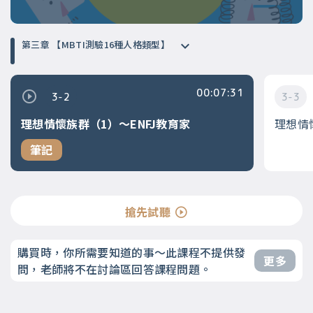
第三章 【MBTI測驗16種人格類型】
00:07:31
3-2
3-3
理想情懷族群（1）～ENFJ教育家
理想情
筆記
搶先試聽
購買時，你所需要知道的事～此課程不提供發
更多
問，老師將不在討論區回答課程問題。