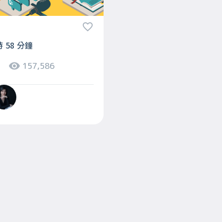
王
時 58 分鐘
157,586