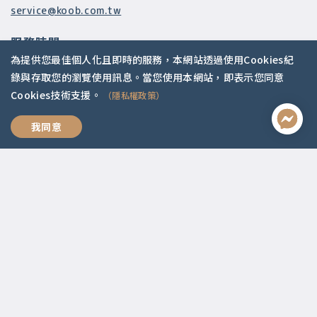
service@koob.com.tw
服務時間
為提供您最佳個人化且即時的服務，本網站透過使用Cookies紀
週一至週五 10:00-18:00
錄與存取您的瀏覽使用訊息。當您使用本網站，即表示您同意
國定假日公休
Cookies技術支援。
（隱私權政策）
快速連結
專業有價
我同意
關於我們
常見問題
師資陣容
社群媒體
Apple Podcasts
Google Podcasts
2021 © 啟點文化.
Design with ❤️ by
山川久也
|
隱私權政策