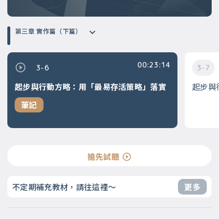
第三章 實作篇（下篇）
00:23:14
3-6
3-7
起步與行動方略：用「最易存活策略」落實
起步與
筆記
搶先試聽
不定期補充教材，請往這裡～
更多