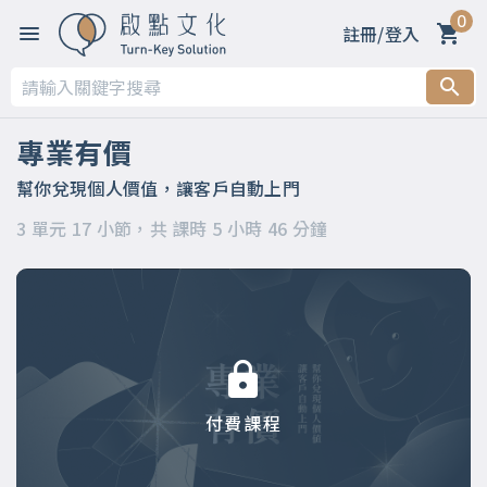
0
註冊/登入
第一章 開篇：建立自己的事業，讓客戶自動上門的秘密
第二章 觀念篇（上篇）
專業有價
第三章 實作篇（下篇）
幫你兌現個人價值，讓客戶自動上門
3 單元 17 小節，共 課時 5 小時 46 分鐘
付費課程