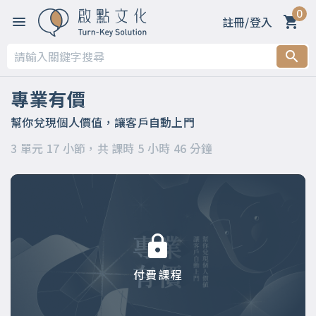
0
註冊/登入
第一章 開篇：建立自己的事業，讓客戶自動上門的秘密
第二章 觀念篇（上篇）
專業有價
第三章 實作篇（下篇）
幫你兌現個人價值，讓客戶自動上門
3 單元 17 小節，共 課時 5 小時 46 分鐘
付費課程