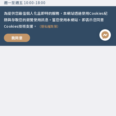
週一至週五 10:00-18:00
國定假日公休
為提供您最佳個人化且即時的服務，本網站透過使用Cookies紀
錄與存取您的瀏覽使用訊息。當您使用本網站，即表示您同意
快速連結
Cookies技術支援。
（隱私權政策）
關於我們
專業有價
常見問題
我同意
師資陣容
社群媒體
Apple Podcasts
Google Podcasts
2021 © 啟點文化.
Design with ❤️ by
山川久也
|
隱私權政策