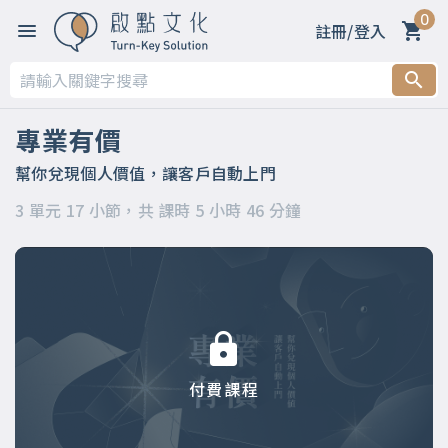
0
註冊/登入
第一章 開篇：建立自己的事業，讓客戶自動上門的秘密
第二章 觀念篇（上篇）
專業有價
第三章 實作篇（下篇）
幫你兌現個人價值，讓客戶自動上門
3 單元 17 小節，共 課時 5 小時 46 分鐘
付費課程