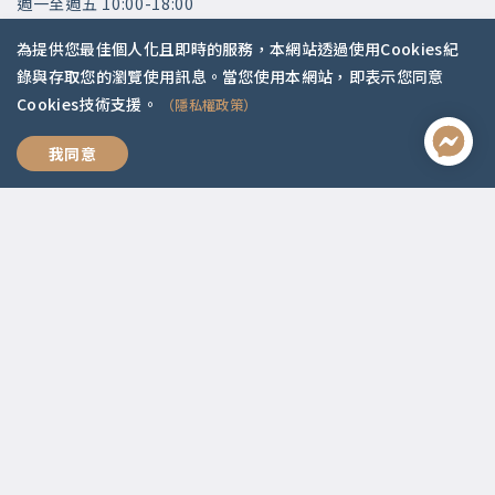
週一至週五 10:00-18:00
國定假日公休
為提供您最佳個人化且即時的服務，本網站透過使用Cookies紀
錄與存取您的瀏覽使用訊息。當您使用本網站，即表示您同意
快速連結
Cookies技術支援。
（隱私權政策）
關於我們
常見問題
專業有價
我同意
師資陣容
社群媒體
Apple Podcasts
Google Podcasts
2021 © 啟點文化.
Design with ❤️ by
山川久也
|
隱私權政策