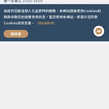
週一至週五 10:00-18:00
國定假日公休
為提供您最佳個人化且即時的服務，本網站透過使用Cookies紀
錄與存取您的瀏覽使用訊息。當您使用本網站，即表示您同意
快速連結
Cookies技術支援。
（隱私權政策）
關於我們
常見問題
專業有價
我同意
師資陣容
社群媒體
Apple Podcasts
Google Podcasts
2021 © 啟點文化.
Design with ❤️ by
山川久也
|
隱私權政策