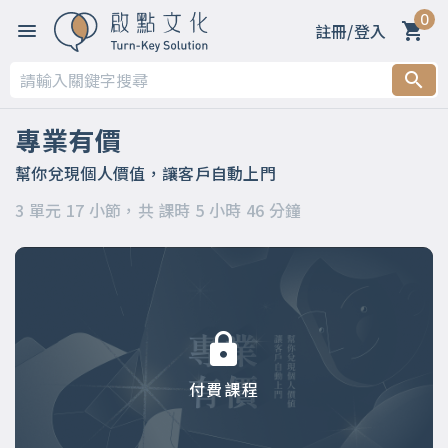
0
註冊/登入
第一章 開篇：建立自己的事業，讓客戶自動上門的秘密
第二章 觀念篇（上篇）
專業有價
第三章 實作篇（下篇）
幫你兌現個人價值，讓客戶自動上門
3 單元 17 小節，共 課時 5 小時 46 分鐘
付費課程