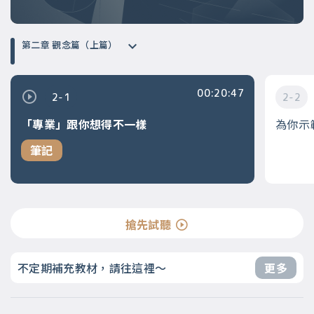
第二章 觀念篇（上篇）
00:20:47
2-1
2-2
「專業」跟你想得不一樣
為你示
筆記
搶先試聽
不定期補充教材，請往這裡～
更多