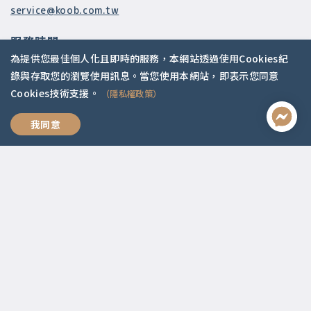
service@koob.com.tw
服務時間
為提供您最佳個人化且即時的服務，本網站透過使用Cookies紀
週一至週五 10:00-18:00
錄與存取您的瀏覽使用訊息。當您使用本網站，即表示您同意
國定假日公休
Cookies技術支援。
（隱私權政策）
快速連結
專業有價
我同意
關於我們
常見問題
師資陣容
社群媒體
Apple Podcasts
Google Podcasts
2021 © 啟點文化.
Design with ❤️ by
山川久也
|
隱私權政策