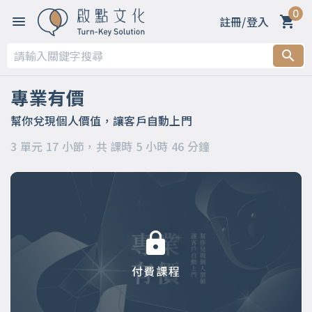
0
註冊/登入
第一章 開篇：建立自己的事業，讓客戶自動上門的秘密
第二章 觀念篇（上篇）
專業有價
第三章 實作篇（下篇）
幫你兌現個人價值，讓客戶自動上門
3 單元 17 小節，共 課時 5 小時 46 分鐘
付費課程