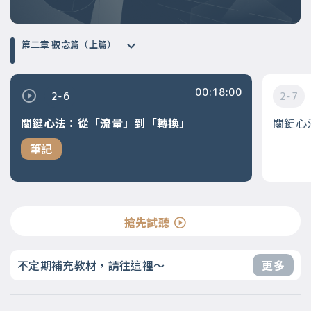
第二章 觀念篇（上篇）
00:18:00
2-6
2-7
關鍵心法：從「流量」到「轉換」
關鍵心
筆記
搶先試聽
不定期補充教材，請往這裡～
更多