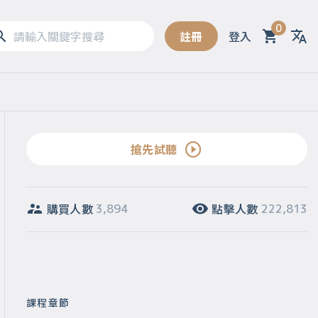
0
註冊
登入
Sel
搶先試聽
購買人數
點擊人數
3,894
222,813
課程章節