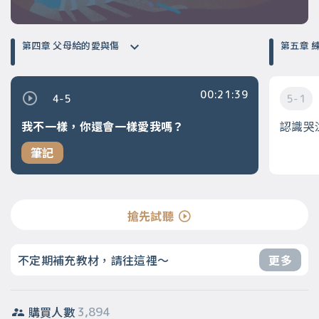
第四章 父母給的愛與傷
第
00:21:39
4-5
5-1
我不一樣，你還會一樣愛我嗎？
認識哭
筆記
搶先試聽
不定期補充教材，請往這裡～
更多
購買人數
3,894