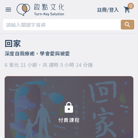
0
註冊/登入
第一章 我的家庭不可愛，但我仍舊可以愛
第二章 家的定義與功能
回家
第三章 想念帶我們回家
深度自我療癒，學會愛與被愛
6 單元 21 小節，共 課時 5 小時 14 分鐘
第四章 父母給的愛與傷
第五章 練習與父母和平相處
第六章 回到心裡的家
付費課程