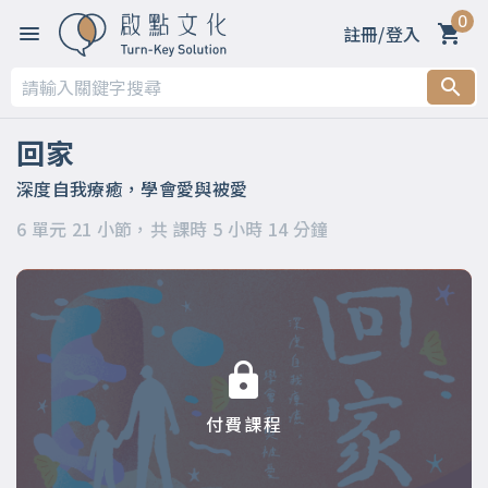
0
註冊/登入
第一章 我的家庭不可愛，但我仍舊可以愛
第二章 家的定義與功能
回家
第三章 想念帶我們回家
深度自我療癒，學會愛與被愛
6 單元 21 小節，共 課時 5 小時 14 分鐘
第四章 父母給的愛與傷
第五章 練習與父母和平相處
第六章 回到心裡的家
付費課程