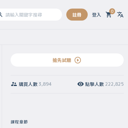
0
註冊
登入
Sel
搶先試聽
購買人數
點擊人數
3,894
222,825
課程章節