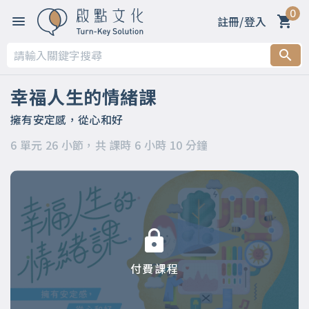
0
註冊/登入
第一章 幸福看的不是數字，而是素質
第二章 怎樣才算幸福？何謂心智化？
幸福人生的情緒課
第三章 探索情緒海洋
擁有安定感，從心和好
6 單元 26 小節，共 課時 6 小時 10 分鐘
第四章 到底該拿情緒怎麼辦？
第五章 幸福的人究竟是什麼樣子？
第六章 幸福就是「然後呢？該怎麼辦？」變成「原來如此，我
懂了」
付費課程