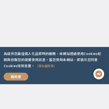
為提供您最佳個人化且即時的服務，本網站透過使用Cookies紀
錄與存取您的瀏覽使用訊息。當您使用本網站，即表示您同意
Cookies技術支援。
（隱私權政策）
聯絡資訊
幸福人生的情緒課
我同意
啟點文化(統一編號:54296775)
02-2292-2086
service@koob.com.tw
服務時間