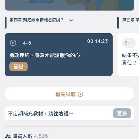
第四章 到底該拿情緒怎麼辦？
第
00:14:23
4-6
5-1
勇敢連結，善意才能溫暖你的心
結果不
責任？
筆記
搶先試聽
不定期補充教材，請往這裡～
更多
購買人數
4,826