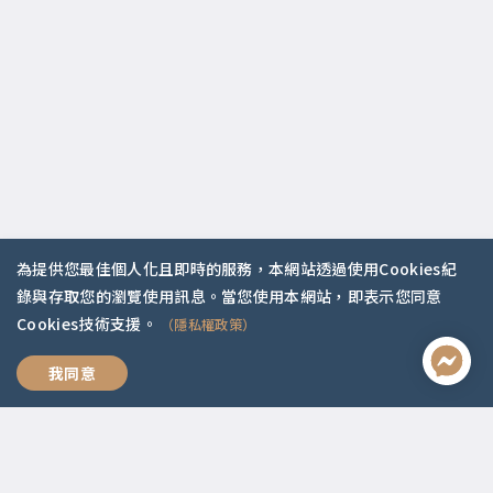
為提供您最佳個人化且即時的服務，本網站透過使用Cookies紀
錄與存取您的瀏覽使用訊息。當您使用本網站，即表示您同意
Cookies技術支援。
（隱私權政策）
聯絡資訊
幸福人生的情緒課
我同意
啟點文化(統一編號:54296775)
02-2292-2086
service@koob.com.tw