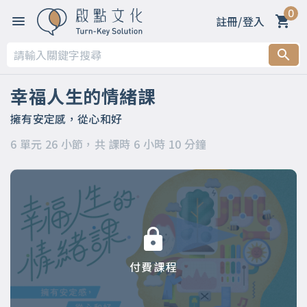
0
註冊/登入
第一章 幸福看的不是數字，而是素質
第二章 怎樣才算幸福？何謂心智化？
幸福人生的情緒課
第三章 探索情緒海洋
擁有安定感，從心和好
6 單元 26 小節，共 課時 6 小時 10 分鐘
第四章 到底該拿情緒怎麼辦？
第五章 幸福的人究竟是什麼樣子？
第六章 幸福就是「然後呢？該怎麼辦？」變成「原來如此，我
懂了」
付費課程