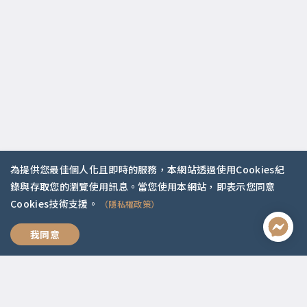
為提供您最佳個人化且即時的服務，本網站透過使用Cookies紀
錄與存取您的瀏覽使用訊息。當您使用本網站，即表示您同意
Cookies技術支援。
（隱私權政策）
聯絡資訊
幸福人生的情緒課
我同意
啟點文化(統一編號:54296775)
02-2292-2086
service@koob.com.tw