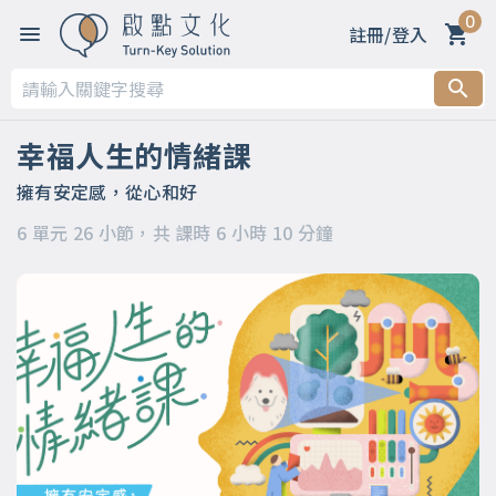
0
註冊/登入
第一章 幸福看的不是數字，而是素質
第二章 怎樣才算幸福？何謂心智化？
幸福人生的情緒課
第三章 探索情緒海洋
擁有安定感，從心和好
6 單元 26 小節，共 課時 6 小時 10 分鐘
第四章 到底該拿情緒怎麼辦？
第五章 幸福的人究竟是什麼樣子？
第六章 幸福就是「然後呢？該怎麼辦？」變成「原來如此，我
懂了」