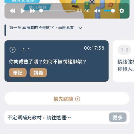
00:00
第一章 幸福看的不是數字，而是素質
00:17:36
1-1
1-2
你夠成熟了嗎？如何不被情緒綁架？
情緒健
你轉大
筆記
講義
搶先試聽
不定期補充教材，請往這裡～
更多