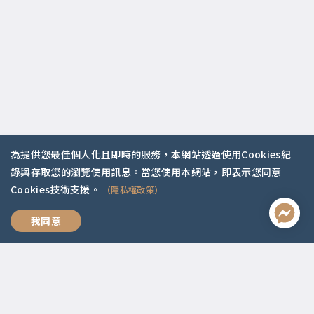
為提供您最佳個人化且即時的服務，本網站透過使用Cookies紀
錄與存取您的瀏覽使用訊息。當您使用本網站，即表示您同意
Cookies技術支援。
（隱私權政策）
聯絡資訊
幸福人生的情緒課
我同意
啟點文化(統一編號:54296775)
02-2292-2086
service@koob.com.tw
服務時間