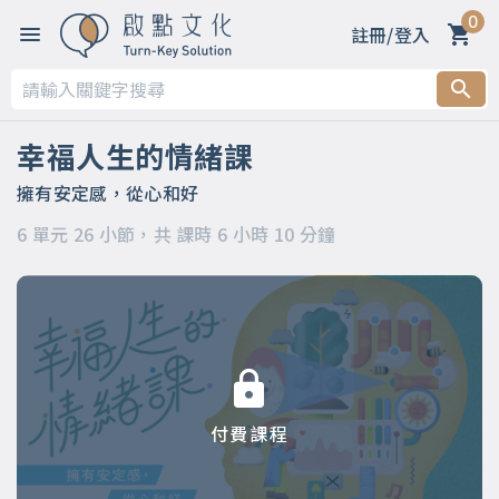
0
註冊/登入
第一章 幸福看的不是數字，而是素質
第二章 怎樣才算幸福？何謂心智化？
幸福人生的情緒課
第三章 探索情緒海洋
擁有安定感，從心和好
6 單元 26 小節，共 課時 6 小時 10 分鐘
第四章 到底該拿情緒怎麼辦？
第五章 幸福的人究竟是什麼樣子？
第六章 幸福就是「然後呢？該怎麼辦？」變成「原來如此，我
懂了」
付費課程