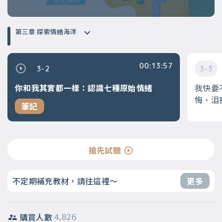
第三章 探索情緒海洋
00:13:57
3-2
3-3
你和我其實都一樣：認識七種原始情緒
我快要
悔、沮
筆記
搶先試聽
不定期補充教材，請往這裡～
更多
購買人數
4,826