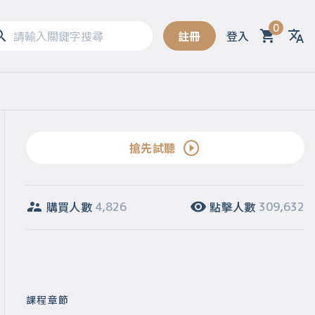
0
註冊
登入
Sel
搶先試聽
購買人數
點擊人數
4,826
309,632
課程章節