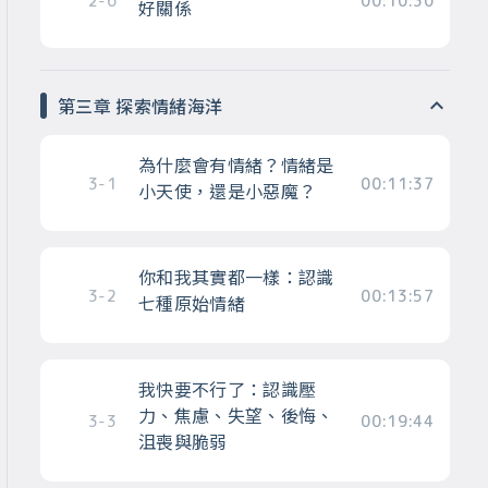
2-6
00:10:30
好關係
第三章 探索情緒海洋
為什麼會有情緒？情緒是
3-1
00:11:37
小天使，還是小惡魔？
你和我其實都一樣：認識
3-2
00:13:57
七種原始情緒
我快要不行了：認識壓
力、焦慮、失望、後悔、
3-3
00:19:44
沮喪與脆弱