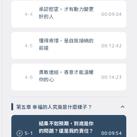
承認慾望，才有動力變更
4-4
00:09:04
好的人
懂得疼惜，是自我接納的
4-5
00:12:42
前提
勇敢連結，善意才能溫暖
4-6
00:14:23
你的心
第五章 幸福的人究竟是什麼樣子？
結果不如預期，到底是你
的問題？還是我的責任？
5-1
00:09:54