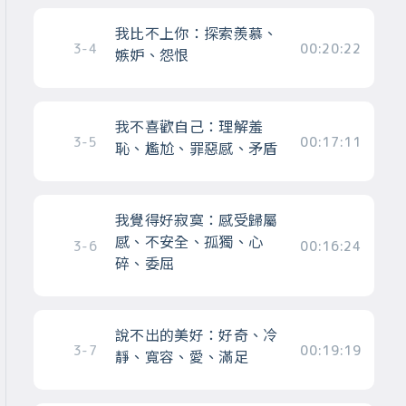
我比不上你：探索羨慕、
3-4
00:20:22
嫉妒、怨恨
我不喜歡自己：理解羞
3-5
00:17:11
恥、尷尬、罪惡感、矛盾
我覺得好寂寞：感受歸屬
感、不安全、孤獨、心
3-6
00:16:24
碎、委屈
說不出的美好：好奇、冷
3-7
00:19:19
靜、寬容、愛、滿足