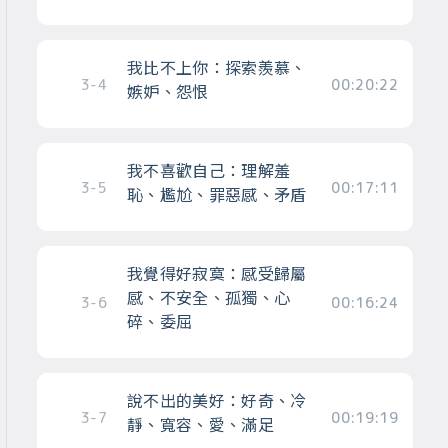
我比不上你：探索羨慕、
3-4
00:20:22
嫉妒、怨恨
我不喜歡自己：理解羞
3-5
00:17:11
恥、尷尬、罪惡感、矛盾
我覺得好寂寞：感受歸屬
感、不安全、孤獨、心
3-6
00:16:24
碎、委屈
說不出的美好：好奇、冷
3-7
00:19:19
靜、寬容、愛、滿足