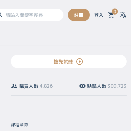
0
註冊
登入
Sel
搶先試聽
購買人數
點擊人數
4,826
309,723
課程章節