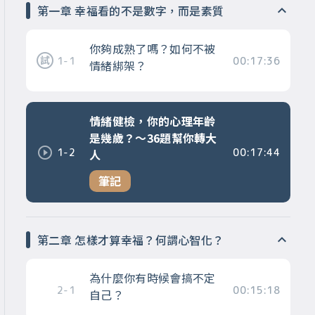
第一章 幸福看的不是數字，而是素質
你夠成熟了嗎？如何不被
1-1
00:17:36
情緒綁架？
情緒健檢，你的心理年齡
是幾歲？～36題幫你轉大
1-2
00:17:44
人
筆記
第二章 怎樣才算幸福？何謂心智化？
為什麼你有時候會搞不定
2-1
00:15:18
自己？