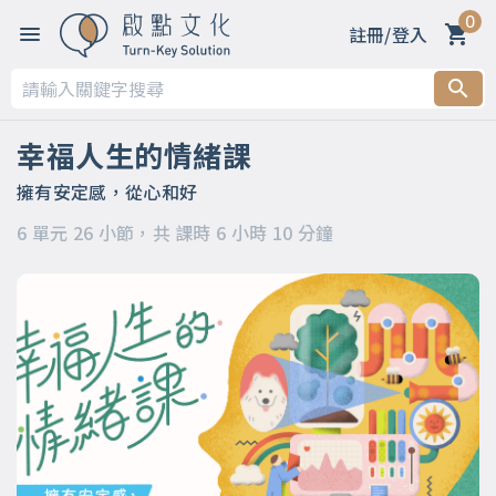
0
註冊/登入
第一章 幸福看的不是數字，而是素質
第二章 怎樣才算幸福？何謂心智化？
幸福人生的情緒課
第三章 探索情緒海洋
擁有安定感，從心和好
6 單元 26 小節，共 課時 6 小時 10 分鐘
第四章 到底該拿情緒怎麼辦？
第五章 幸福的人究竟是什麼樣子？
第六章 幸福就是「然後呢？該怎麼辦？」變成「原來如此，我
懂了」