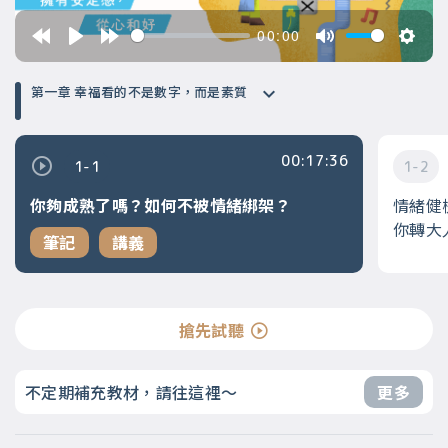
00:00
第一章 幸福看的不是數字，而是素質
00:17:36
1-1
1-2
你夠成熟了嗎？如何不被情緒綁架？
情緒健
你轉大
筆記
講義
搶先試聽
不定期補充教材，請往這裡～
更多