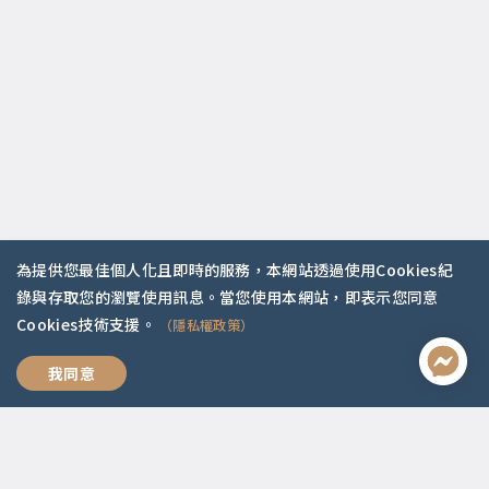
為提供您最佳個人化且即時的服務，本網站透過使用Cookies紀
錄與存取您的瀏覽使用訊息。當您使用本網站，即表示您同意
Cookies技術支援。
（隱私權政策）
聯絡資訊
幸福人生的情緒課
我同意
啟點文化(統一編號:54296775)
02-2292-2086
service@koob.com.tw