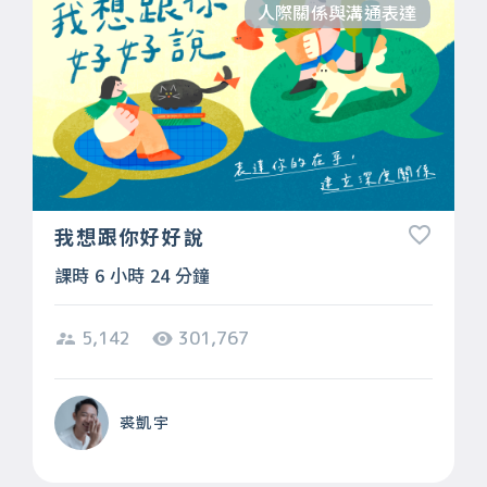
人際關係與溝通表達
我想跟你好好說
課時 6 小時 24 分鐘
5,142
301,767
裘凱宇