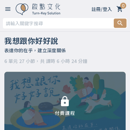
0
註冊/登入
第一章
第二章 春天～善意的萌芽：用啟發取代要求
我想跟你好好說
第三章 夏天～力量的生長：用引導化解命令
表達你的在乎，建立深度關係
6 單元 27 小節，共 課時 6 小時 24 分鐘
第四章 秋天～美好的收穫：用讚許昇華輕蔑
第五章 冬天～溫暖的陪伴：用支持消融冷漠
第六章
付費課程