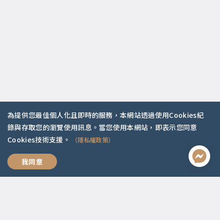
為提供您最佳個人化且即時的服務，本網站透過使用Cookies紀
錄與存取您的瀏覽使用訊息。當您使用本網站，即表示您同意
聯絡資訊
Cookies技術支援。
（隱私權政策）
啟點文化(統一編號:54296775)
我想跟你好好說
我同意
02-2292-2086
service@koob.com.tw
服務時間
週一至週五 10:00-18:00