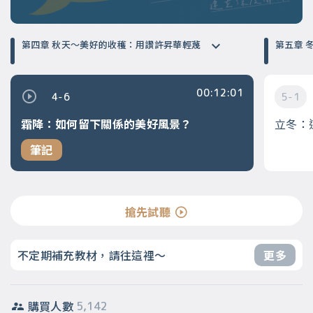
第四章 秋天～美好的收穫：用讚許昇華輕蔑
第
00:12:01
4-6
5-1
霜降：如何留下關係的美好風景？
立冬：
筆記
搶先試聽
不定期補充教材，請往這裡～
更多
購買人數
5,142