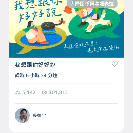
人際關係與溝通表達
我想跟你好好說
課時 6 小時 24 分鐘
5,142
301,812
裘凱宇