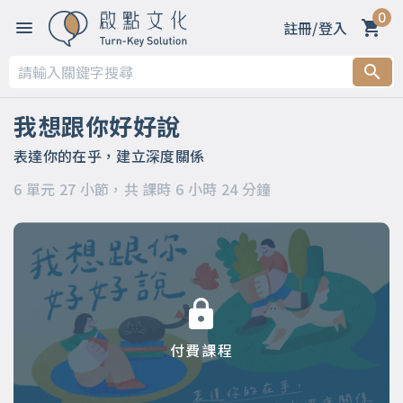
0
註冊/登入
第一章
第二章 春天～善意的萌芽：用啟發取代要求
我想跟你好好說
第三章 夏天～力量的生長：用引導化解命令
表達你的在乎，建立深度關係
6 單元 27 小節，共 課時 6 小時 24 分鐘
第四章 秋天～美好的收穫：用讚許昇華輕蔑
第五章 冬天～溫暖的陪伴：用支持消融冷漠
第六章
付費課程