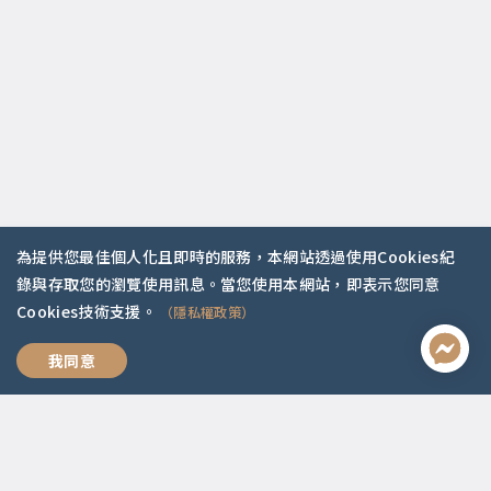
為提供您最佳個人化且即時的服務，本網站透過使用Cookies紀
錄與存取您的瀏覽使用訊息。當您使用本網站，即表示您同意
聯絡資訊
Cookies技術支援。
（隱私權政策）
啟點文化(統一編號:54296775)
我想跟你好好說
我同意
02-2292-2086
service@koob.com.tw
服務時間
週一至週五 10:00-18:00