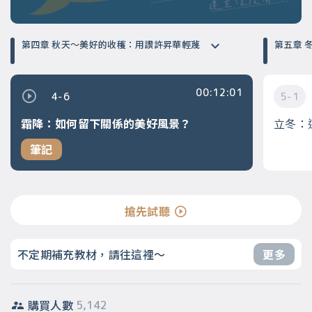
第四章 秋天～美好的收穫：用讚許昇華輕蔑
第
00:12:01
4-6
5-1
霜降：如何留下關係的美好風景？
立冬：
筆記
搶先試聽
不定期補充教材，請往這裡～
更多
購買人數
5,142