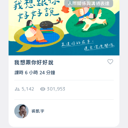
人際關係與溝通表達
我想跟你好好說
課時 6 小時 24 分鐘
5,142
301,953
裘凱宇