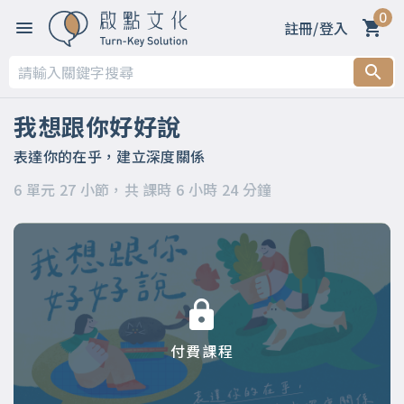
0
註冊/登入
第一章
第二章 春天～善意的萌芽：用啟發取代要求
我想跟你好好說
第三章 夏天～力量的生長：用引導化解命令
表達你的在乎，建立深度關係
6 單元 27 小節，共 課時 6 小時 24 分鐘
第四章 秋天～美好的收穫：用讚許昇華輕蔑
第五章 冬天～溫暖的陪伴：用支持消融冷漠
第六章
付費課程