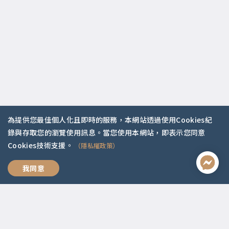
為提供您最佳個人化且即時的服務，本網站透過使用Cookies紀
錄與存取您的瀏覽使用訊息。當您使用本網站，即表示您同意
聯絡資訊
Cookies技術支援。
（隱私權政策）
啟點文化(統一編號:54296775)
我想跟你好好說
我同意
02-2292-2086
service@koob.com.tw
服務時間
週一至週五 10:00-18:00