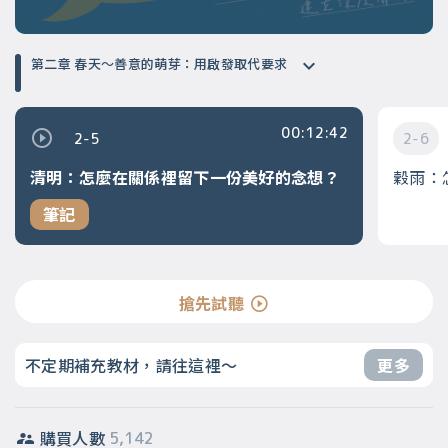
第二章 春天～善意的萌芽：用啟發取代要求
00:12:42
2-5
2-6
清明：怎麼在關係裡留下一份美好的念想？
穀雨：
筆記
搶先試聽
不定期補充教材，請往這裡～
更多
購買人數
5,142