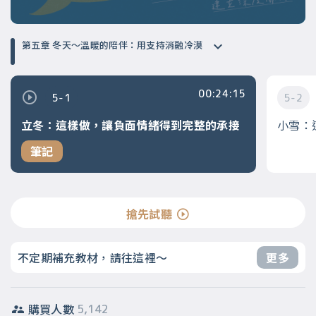
第五章 冬天～溫暖的陪伴：用支持消融冷漠
00:24:15
5-1
5-2
立冬：這樣做，讓負面情緒得到完整的承接
小雪：
筆記
搶先試聽
不定期補充教材，請往這裡～
更多
購買人數
5,142