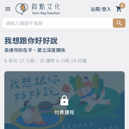
0
註冊/登入
第一章
第二章 春天～善意的萌芽：用啟發取代要求
我想跟你好好說
第三章 夏天～力量的生長：用引導化解命令
表達你的在乎，建立深度關係
6 單元 27 小節，共 課時 6 小時 24 分鐘
第四章 秋天～美好的收穫：用讚許昇華輕蔑
第五章 冬天～溫暖的陪伴：用支持消融冷漠
第六章
付費課程