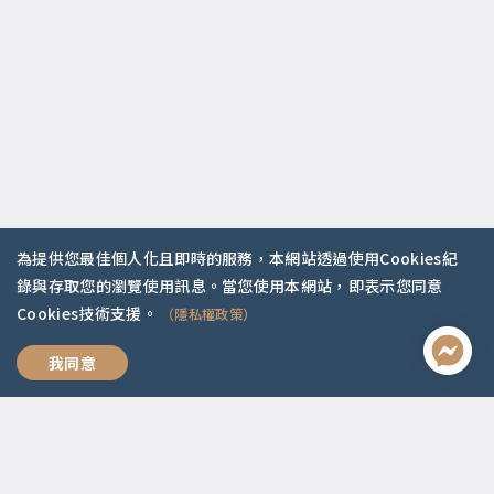
為提供您最佳個人化且即時的服務，本網站透過使用Cookies紀
錄與存取您的瀏覽使用訊息。當您使用本網站，即表示您同意
聯絡資訊
Cookies技術支援。
（隱私權政策）
啟點文化(統一編號:54296775)
我想跟你好好說
我同意
02-2292-2086
service@koob.com.tw
服務時間
週一至週五 10:00-18:00