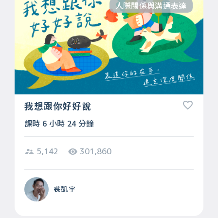
人際關係與溝通表達
我想跟你好好說
課時 6 小時 24 分鐘
5,142
301,860
裘凱宇