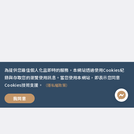
為提供您最佳個人化且即時的服務，本網站透過使用Cookies紀
錄與存取您的瀏覽使用訊息。當您使用本網站，即表示您同意
聯絡資訊
Cookies技術支援。
（隱私權政策）
啟點文化(統一編號:54296775)
我想跟你好好說
我同意
02-2292-2086
service@koob.com.tw
服務時間
週一至週五 10:00-18:00