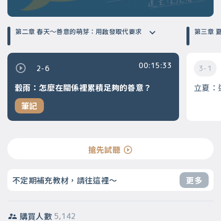
第二章 春天～善意的萌芽：用啟發取代要求
第
00:15:33
2-6
3-1
穀雨：怎麼在關係裡累積足夠的善意？
立夏：
筆記
搶先試聽
不定期補充教材，請往這裡～
更多
購買人數
5,142