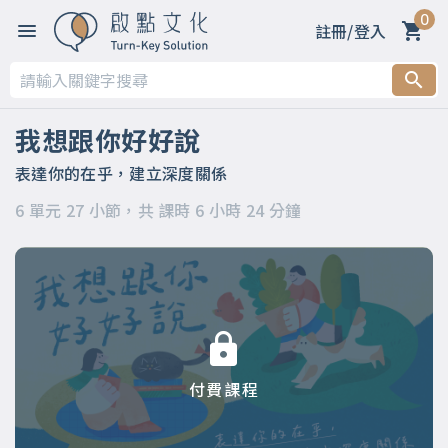
0
註冊/登入
第一章
第二章 春天～善意的萌芽：用啟發取代要求
我想跟你好好說
第三章 夏天～力量的生長：用引導化解命令
表達你的在乎，建立深度關係
6 單元 27 小節，共 課時 6 小時 24 分鐘
第四章 秋天～美好的收穫：用讚許昇華輕蔑
第五章 冬天～溫暖的陪伴：用支持消融冷漠
第六章
付費課程