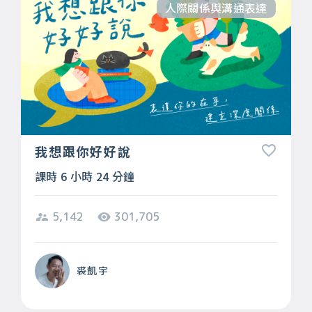
人際關係與溝通表達
我想跟你好好說
課時 6 小時 24 分鐘
5,142
301,705
裘凱宇