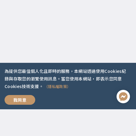
為提供您最佳個人化且即時的服務，本網站透過使用Cookies紀
錄與存取您的瀏覽使用訊息。當您使用本網站，即表示您同意
聯絡資訊
Cookies技術支援。
（隱私權政策）
啟點文化(統一編號:54296775)
我想跟你好好說
我同意
02-2292-2086
service@koob.com.tw
服務時間
週一至週五 10:00-18:00