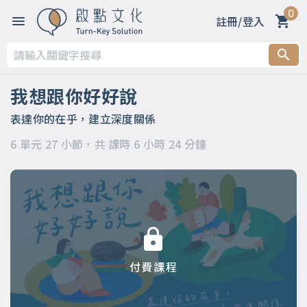
0
註冊/登入
第一章
第二章 春天～善意的萌芽：用啟發取代要求
我想跟你好好說
第三章 夏天～力量的生長：用引導化解命令
表達你的在乎，建立深度關係
6 單元 27 小節，共 課時 6 小時 24 分鐘
第四章 秋天～美好的收穫：用讚許昇華輕蔑
第五章 冬天～溫暖的陪伴：用支持消融冷漠
第六章
付費課程