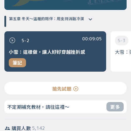
第五章 冬天～溫暖的陪伴：用支持消融冷漠
00:09:05
5-2
5-3
小雪：這樣做，讓人好好穿越挫折感
大雪：
筆記
搶先試聽
不定期補充教材，請往這裡～
更多
購買人數
5,142