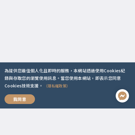
為提供您最佳個人化且即時的服務，本網站透過使用Cookies紀
錄與存取您的瀏覽使用訊息。當您使用本網站，即表示您同意
聯絡資訊
Cookies技術支援。
（隱私權政策）
啟點文化(統一編號:54296775)
我想跟你好好說
我同意
02-2292-2086
service@koob.com.tw
服務時間
週一至週五 10:00-18:00