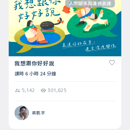
人際關係與溝通表達
我想跟你好好說
課時 6 小時 24 分鐘
5,142
301,825
裘凱宇