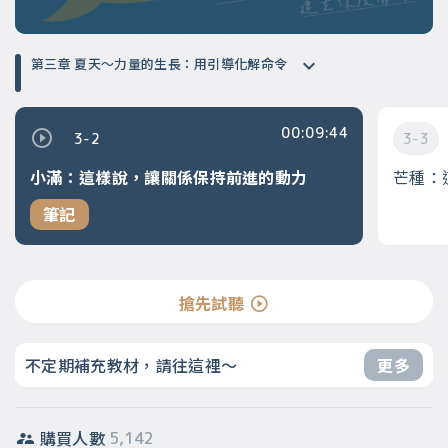
第三章 夏天～力量的生長：用引導化解命令
00:09:44
3-2
3-3
小滿：這樣說，讓關係保持前進的動力
芒種：
筆記
搶先試聽
不定期補充教材，請往這裡～
更多
購買人數
5,142