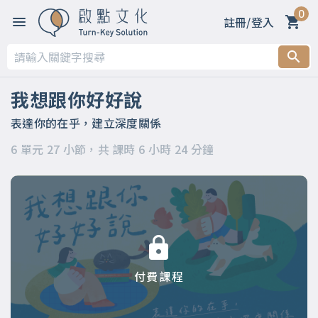
0
註冊/登入
第一章
第二章 春天～善意的萌芽：用啟發取代要求
我想跟你好好說
第三章 夏天～力量的生長：用引導化解命令
表達你的在乎，建立深度關係
6 單元 27 小節，共 課時 6 小時 24 分鐘
第四章 秋天～美好的收穫：用讚許昇華輕蔑
第五章 冬天～溫暖的陪伴：用支持消融冷漠
第六章
付費課程