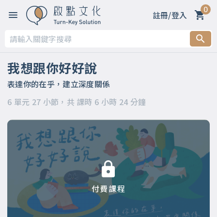
0
註冊/登入
第一章
第二章 春天～善意的萌芽：用啟發取代要求
我想跟你好好說
第三章 夏天～力量的生長：用引導化解命令
表達你的在乎，建立深度關係
6 單元 27 小節，共 課時 6 小時 24 分鐘
第四章 秋天～美好的收穫：用讚許昇華輕蔑
第五章 冬天～溫暖的陪伴：用支持消融冷漠
第六章
付費課程