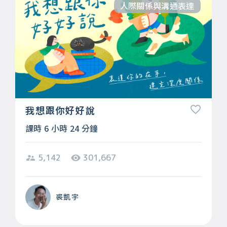
人際關係與溝通表達
我想跟你好好說
課時 6 小時 24 分鐘
5,142
301,667
裘凱宇