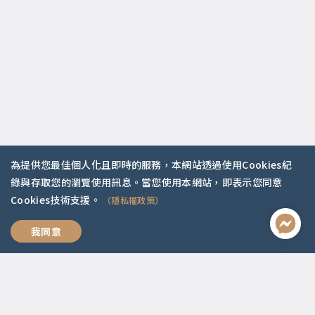
為提供您最佳個人化且即時的服務，本網站透過使用Cookies紀
錄與存取您的瀏覽使用訊息。當您使用本網站，即表示您同意
聯絡資訊
Cookies技術支援。
（隱私權政策）
啟點文化(統一編號:54296775)
我想跟你好好說
我同意
02-2292-2086
service@koob.com.tw
服務時間
週一至週五 10:00-18:00