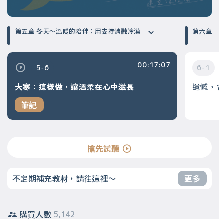
第五章 冬天～溫暖的陪伴：用支持消融冷漠
第六章
00:17:07
5-6
6-1
大寒：這樣做，讓溫柔在心中滋長
遺憾，
筆記
搶先試聽
不定期補充教材，請往這裡～
更多
購買人數
5,142